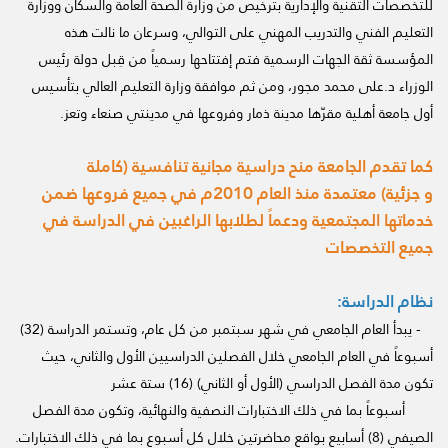
للتخصصات التقنية والإدارية بترخيص من وزارة الصحة العامة والسكان ووزارة
التعليم الفني والتدريب المهني على التوالي، وسرعان ما نالت هذه
المؤسسة ثقة الجهات الرسمية فتم إفتتاحها رسمياً من قِبل دولة رئيس
الوزراء د.على محمد مجور، ومن ثم موافقة وزارة التعليم العالي بتأسيس
أول جامعة أهلية مقرّها مدينة ذمار وفروعها في مدينتي صنعاء وتعز.
كما تقدم الجامعة منح دراسية مجانية تنافسية (كاملة
و جزئية) معتمدة منذ العام 2010م في جميع فروعها ضمن
خدماتها المجتمعية ودعماً لطلابها الراغبين في الدراسة في
جميع التخصصات
نظام الدراسة:
- يبدأ العام الجامعي في شهر سبتمبر من كل عام، وتستمر الدراسة (32)
أسبوعاً في العام الجامعي خلال الفصلين الدراسيين الأول والثاني، حيث
تكون مدة الفصل الدراسي (الأول أو الثاني) (16) ستة عشر
أسبوعاً بما في ذلك الاختبارات النصفية والنهائية، وتكون مدة الفصل
الصيفي (8) أسابيع بواقع محاضرتين خلال كل أسبوع بما في ذلك الاختبارات.